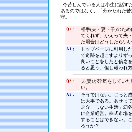
今苦しんでいる人は小生に話す
あるのではなく、「分かたれた苦
守。
Ｑ1
；
相手(夫・妻・子)のた
てくれず、かえって夫
た場合はどうしたらい
Ａ1
；
トップページに引用し
で奇跡を起こすよりずっ
良いことをしたと信念
ると思う。但し報われ
Ｑ2
；
夫(妻)が浮気をしてい
い。
Ａ2
；
そうではない。じっと成
は大事である。あせっ
之介「しない生活」幻
に企業経営。株式市場
することはできない。
ろうか？