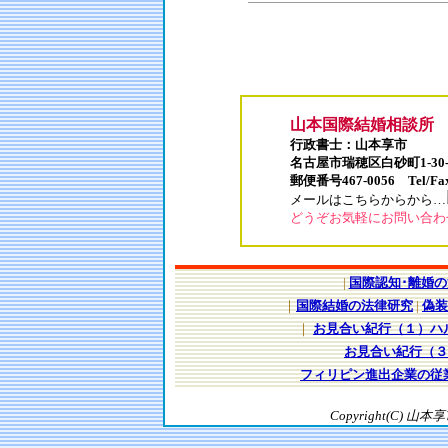
山本国際結婚相談所
行政書士：山本享市
名古屋市瑞穂区白砂町1-30
郵便番号467-0056 Tel/Fax 
メールはこちらからから…
どうぞお気軽にお問い合わ
|
国際認知･離婚
｜
国際結婚の法律研究
|
偽装
｜
お見合い紀行（１）ハ
お見合い紀行（３
フィリピン進出企業の従
Copyright(C) 山本享