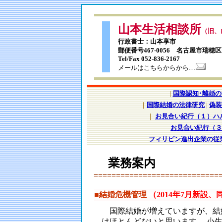
山本生活相談所
（旧、
行政書士：山本享市
郵便番号467-0056 名古屋市瑞穂区
Tel/Fax 052-836-2167
メールはこちらからから…
|
国際認知･離婚
｜
国際結婚の法律研究
|
偽装
｜
お見合い紀行（１）ハ
お見合い紀行（３
フィリピン進出企業の従
業務案内
============================
■
結婚危機管理
（2014年7月新設、
国際結婚が増えていますが、結
はほとんどないと思います。 小